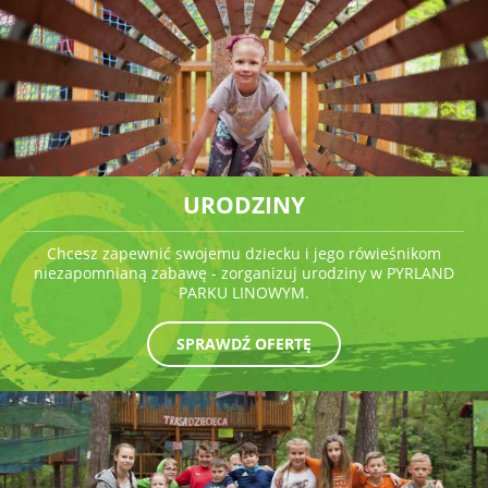
URODZINY
Chcesz zapewnić swojemu dziecku i jego rówieśnikom
niezapomnianą zabawę - zorganizuj urodziny w PYRLAND
PARKU LINOWYM.
SPRAWDŹ OFERTĘ