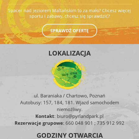
Spacer nad jeziorem Maltańskim to za mało? Chcesz więcej
sportu i zabawy, chcesz się sprawdzić?
SPRAWDŹ OFERTĘ
LOKALIZACJA
ul. Baraniaka / Chartowo, Poznań
Autobusy: 157, 184, 181. Wjazd samochodem
niemożliwy.
Kontakt
:
biuro@pyrlandpark.pl
Rezerwacje grupowe
:
660 048 901 ; 735 912 992
GODZINY OTWARCIA